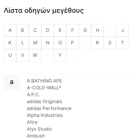
Λίστα οδηγών μεγέθους
A
B
C
D
E
F
G
H
I
J
K
L
M
N
O
P
Q
R
S
T
U
V
W
X
Y
Z
a
A BATHING APE
A-COLD-WALL*
A.P.C.
adidas Originals
adidas Performance
Alpha Industries
Altra
Alyx Studio
Ambush