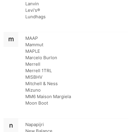
Lanvin
Levi's®
Lundhags
m
MAAP
Mammut
MAPLE
Marcelo Burlon
Merrell
Merrell 1TRL
MISBHV
Mitchell & Ness
Mizuno
MM6 Maison Margiela
Moon Boot
n
Napapijri
New Balance