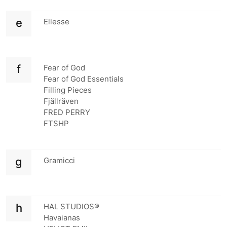
e
Ellesse
f
Fear of God
Fear of God Essentials
Filling Pieces
Fjällräven
FRED PERRY
FTSHP
g
Gramicci
h
HAL STUDIOS®
Havaianas