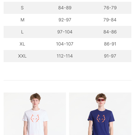
S
84-89
76-79
M
92-97
79-84
L
97-104
84-86
XL
104-107
86-91
XXL
112-114
91-97