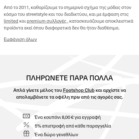
Το Footshop είναι ένα παγκόσμιο μέσο που συνδέει
κουλτούρες, υποκουλτούρες, ομάδες και άτομα σε μια μεγάλη
συλλογικότητα που μοιράζεται μια κοινή αγάπη για τα αθλητικά
παπούτσια και το streetwear.
Από το 2011, καθορίζουμε το σημερινό σχήμα της μόδας στον
κόσμο του streetstyle και του διαδικτύου, και με έμφαση στις
limited
και
premium συλλογές
, κατασκευάζουμε αποκλειστικά
προϊόντα εκεί όπου διαφορετικά δεν θα ήταν διαθέσιμα.
Εμφάνιση όλων
ΠΛΗΡΩΝΕΤΕ ΠAΡΑ ΠΟΛΛA
Απλά γίνετε μέλος του
Footshop Club
και αρχίστε να
απολαμβάνετε τα οφέλη πριν από τις αγορές σας.