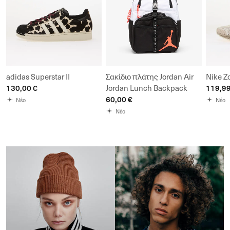
adidas Superstar II
Σακίδιο πλάτης Jordan Air
Nike Z
130,00 €
119,99
Jordan Lunch Backpack
60,00 €
Νέο
Νέο
Νέο