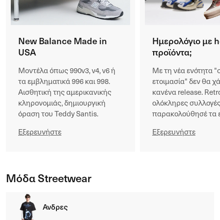
New Balance Made in
Ημερολόγιο με h
USA
προϊόντα;
Μοντέλα όπως 990v3, v4, v6 ή
Με τη νέα ενότητα "
τα εμβληματικά 996 και 998.
ετοιμασία" δεν θα χ
Αισθητική της αμερικανικής
κανένα release. Retr
κληρονομιάς, δημιουργική
ολόκληρες συλλογές
όραση του Teddy Santis.
παρακολούθησέ τα 
Εξερευνήστε
Εξερευνήστε
Μόδα Streetwear
Ανδρες