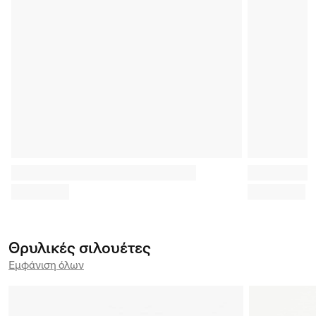
16. 6. 2026
26. 5. 2026
adidas Objects of Legacy: 5 court
adidas Ori
icons in white & green
Cup 26™ o
Μάθε περισσότερα
Μάθε περισσό
Θρυλικές σιλουέτες