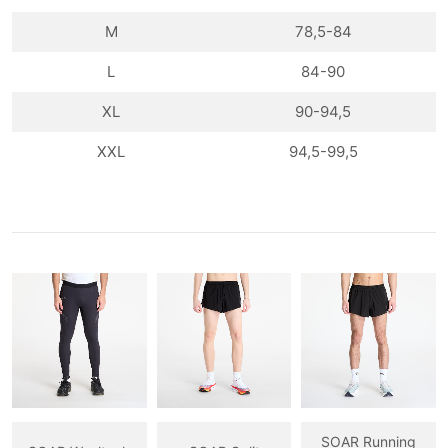
M
78,5-84
L
84-90
XL
90-94,5
XXL
94,5-99,5
SOAR Running