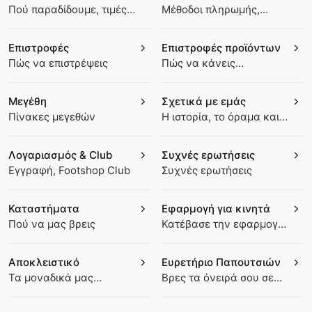
Πού παραδίδουμε, τιμές,
Μέθοδοι πληρωμής,
παρακολούθηση
κωδικοί έκπτωσης
Επιστροφές
Επιστροφές προϊόντων
Πώς να επιστρέψεις
Πώς να κάνεις
διαφήμιση προϊόντος
Μεγέθη
Σχετικά με εμάς
Πίνακες μεγεθών
Η ιστορία, το όραμα και
οι αξίες μας
Λογαριασμός & Club
Συχνές ερωτήσεις
Εγγραφή, Footshop Club
Συχνές ερωτήσεις
Καταστήματα
Εφαρμογή για κινητά
Πού να μας βρεις
Κατέβασε την εφαρμογή
Footshop
Αποκλειστικό
Ευρετήριο Παπουτσιών
Τα μοναδικά μας
Βρες τα όνειρά σου σε
κομμάτια
παπούτσια για σπορ