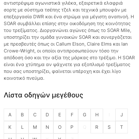
αντιστρέψιμα αγωνιστικά γιλέκα, εξαιρετικά ελαφριά
σορτς με σύστημα τσέπης τζελ και τεχνικά μπουφάν με
επεξεργασία DWR και ένα στρώμα για μέγιστη αναπνοή. Η
SOAR συμβάλλει επίσης στην οικοδόμηση της κοινότητας
του τρεξίματος. Διοργανώνει αγώνες όπως το SOAR Mile,
υποστηρίζει την ομάδα γυναικών SOAR και συνεργάζεται
με πρεσβευτές όπως οι Callum Elson, Claire Elms και Ian
Crowe-Wright, οι οποίοι αντιπροσωπεύουν τόσο την
απόδοση όσο και την αξία της μάρκας στο τρέξιμο. Η SOAR
είναι ένα χτύπημα αν ψάχνετε για εξοπλισμό τρεξίματος
που σας υποστηρίζει, φαίνεται υπέροχη και έχει λίγο
κοινοτικό πνεύμα.
Λίστα οδηγών μεγέθους
A
B
C
D
E
F
G
H
I
J
K
L
M
N
O
P
Q
R
S
T