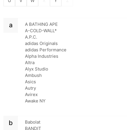
U
V
W
X
Y
Z
a
A BATHING APE
A-COLD-WALL*
A.P.C.
adidas Originals
adidas Performance
Alpha Industries
Altra
Alyx Studio
Ambush
Asics
Autry
Avirex
Awake NY
b
Babolat
BANDIT