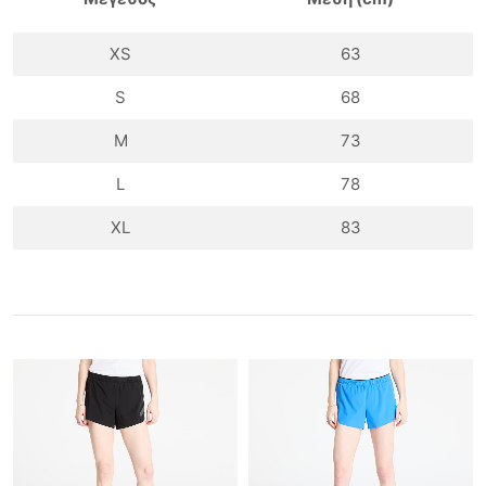
XS
63
S
68
M
73
L
78
XL
83