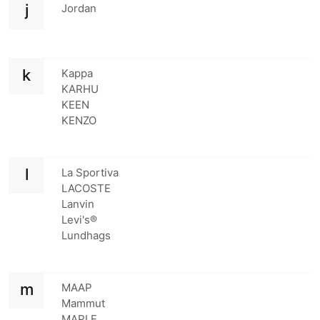
j
Jordan
k
Kappa
KARHU
KEEN
KENZO
l
La Sportiva
LACOSTE
Lanvin
Levi's®
Lundhags
m
MAAP
Mammut
MAPLE